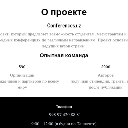
О проекте
Conferences.uz
роект, который предлагает возможность студентам, магистрантам 
одных конференциях по различным направлениям. Проект основан
ведущих вузов страны.
Опытная команда
590
2900
Организаций
Авторов
аказчиков и партнеров по всему
получили стипендии, гранты,
миру
после публикации
Телефон
+998 97 420 88 81
9:00 - 12:00 (в будни по Ташкенте)