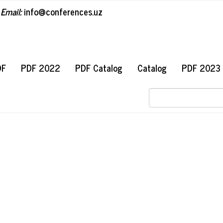
Email:
info@conferences.uz
#
DF
PDF 2022
PDF Catalog
Catalog
PDF 2023
#banner.text.main