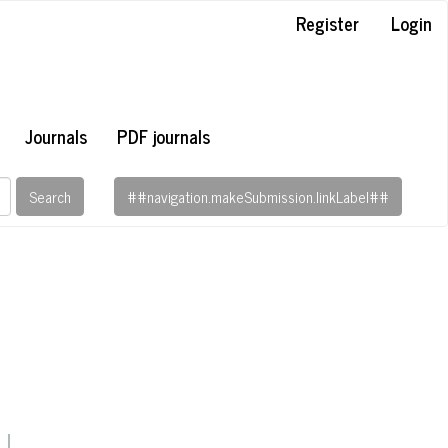
Register
Login
Journals
PDF journals
Search
##navigation.makeSubmission.linkLabel##
##