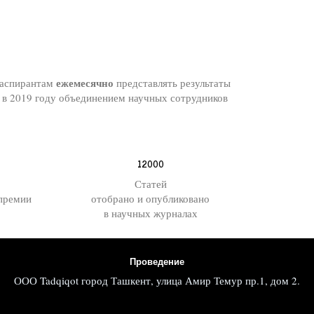
ежемесячно
и аспирантам
представлять результаты
 в 2019 году объединением научных сотрудников
12000
Статей
 премии
отобрано и опубликовано
в научных журналах
Проведение
ООО Tadqiqot город Ташкент, улица Амир Темур пр.1, дом 2.