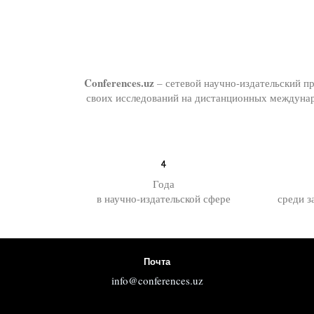
Conferences.uz
– сетевой научно-издательский п
своих исследований на дистанционных междунар
4
Года
в научно-издательской сфере
среди з
Почта
info@conferences.uz