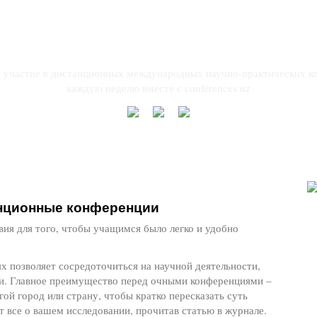
##banner.text.it#
 участие в дистанционных международных научно-практических к
каждую неделю вместе с conferences.uz
нционные конференции
вия для того, чтобы учащимся было легко и удобно
х позволяет сосредоточиться на научной деятельности,
ьи. Главное преимущество перед очными конференциями –
гой город или страну, чтобы кратко пересказать суть
т все о вашем исследовании, прочитав статью в журнале.