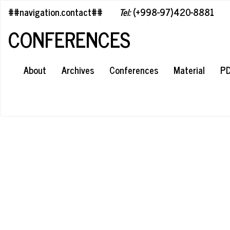
##plugins.themes.bootstrap3.accessible_menu.label##
##navigation.contact##
Tel:
(+998-97)420-8881
##plugins.themes.bootstrap3.accessible_menu.main_navigation#
##plugins.themes.bootstrap3.accessible_menu.main_content##
CONFERENCES
##plugins.themes.bootstrap3.accessible_menu.sidebar##
About
Archives
Conferences
Material
P
#