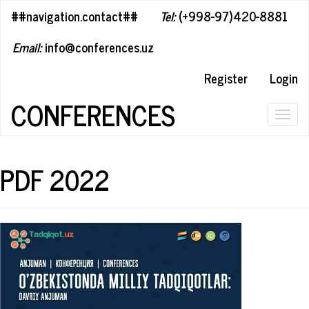
##plugins.themes.bootstrap3.accessible_menu.label##
##navigation.contact##
Tel:
(+998-97)420-8881
##plugins.themes.bootstrap3.accessible_menu.main_navigation#
##plugins.themes.bootstrap3.accessible_menu.main_content##
Email:
info@conferences.uz
##plugins.themes.bootstrap3.accessible_menu.sidebar##
Register
Login
CONFERENCES
Togg
navig
PDF 2022