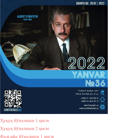
Ҳуқуқ йўналиши 1 қисм
Ҳуқуқ йўналиши 2 қисм
Фалсафа йўналиши 1 қисм