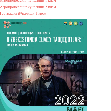
Агропроцессинг йўналиши 1 қисм
Агропроцессинг йўналиши 2 қисм
География йўналиши 1 қисм