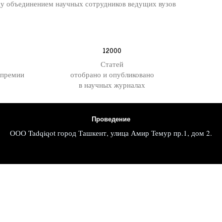
ду объединением научных сотрудников ведущих вузов
12000
Статей
 премии
отобрано и опубликовано
в научных журналах
Проведение
ООО Tadqiqot город Ташкент, улица Амир Темур пр.1, дом 2.