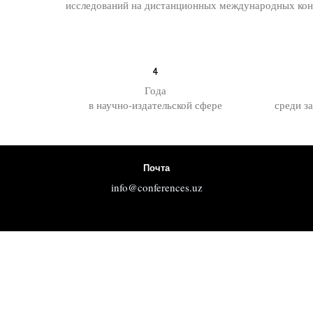
исследований на дистанционных международных конф
4
Года
в научно-издательской сфере
среди з
Почта
info@conferences.uz