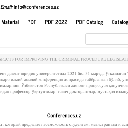
Email:
info@conferences.uz
#
Material
PDF
PDF 2022
PDF Catalog
Catalo
"PROSPECTS FOR IMPROVING THE CRIMINAL PROCEDURE LEGISLA
нт давлат юридик университетида 2021 йил 31 мартда ўтказилган
қаро илмий-амалий конференция доирасида тайёрланган бўлиб, унд
одимларнинг Ўзбекистон Республикаси жиноят-процессуал қонунчил
идан профессор-ўқитувчилар, таянч докторантлар, мустақил излану
Conferences.uz
кт, который предлагает возможность студентам, магистрантам и а