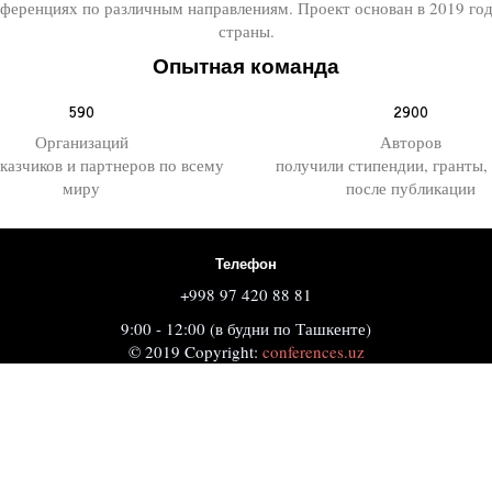
еренциях по различным направлениям. Проект основан в 2019 го
страны.
Опытная команда
590
2900
Организаций
Авторов
аказчиков и партнеров по всему
получили стипендии, гранты,
миру
после публикации
Телефон
+998 97 420 88 81
9:00 - 12:00 (в будни по Ташкенте)
© 2019 Copyright:
conferences.uz