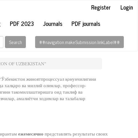
Register
Login
g
PDF 2023
Journals
PDF journals
Search
##navigation.makeSubmission.linkLabel##
TION OF UZBEKISTAN"
 “Ўзбекистон жиноятпроцессуал қонунчилигини
а халқаро ва миллий олимлар, профессор-
игини такомиллаштиришга оид таклиф ва
вчилар, амалиётчи ходимлар ва талабалар
ежемесячно
спирантам
представлять результаты своих