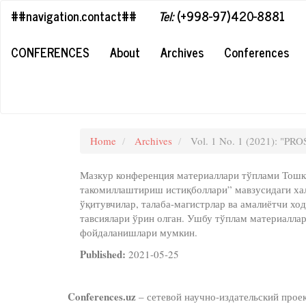
##plugins.themes.bootstrap3.accessible_menu.label##
##navigation.contact##
Tel:
(+998-97)420-8881
##plugins.themes.bootstrap3.accessible_menu.main_navigation#
##plugins.themes.bootstrap3.accessible_menu.main_content##
CONFERENCES
About
Archives
Conferences
##plugins.themes.bootstrap3.accessible_menu.sidebar##
Home
Archives
Vol. 1 No. 1 (2021): 
Мазкур конференция материаллари тўплами Тошке
такомиллаштириш истиқболлари” мавзусидаги хал
ўқитувчилар, талаба-магистрлар ва амалиётчи х
тавсиялари ўрин олган. Ушбу тўплам материаллар
фойдаланишлари мумкин.
Published:
2021-05-25
Conferences.uz
– сетевой научно-издательский прое