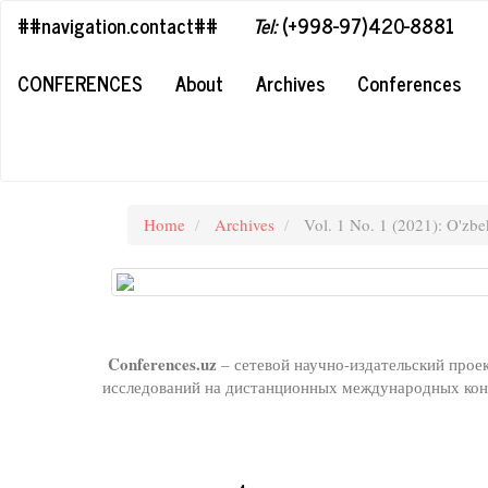
##plugins.themes.bootstrap3.accessible_menu.label##
##navigation.contact##
Tel:
(+998-97)420-8881
##plugins.themes.bootstrap3.accessible_menu.main_navigation#
##plugins.themes.bootstrap3.accessible_menu.main_content##
CONFERENCES
About
Archives
Conferences
##plugins.themes.bootstrap3.accessible_menu.sidebar##
Home
Archives
Vol. 1 No. 1 (2021): O'zbe
Conferences.uz
– сетевой научно-издательский прое
исследований на дистанционных международных конф