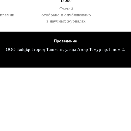
12000
Статей
 премии
отобрано и опубликовано
в научных журналах
Проведение
ООО Tadqiqot город Ташкент, улица Амир Темур пр.1, дом 2.