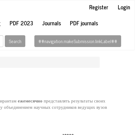
Register
Login
g
PDF 2023
Journals
PDF journals
Search
##navigation.makeSubmission.linkLabel##
ежемесячно
спирантам
представлять результаты своих
ду объединением научных сотрудников ведущих вузов