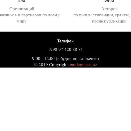
590
2900
Организаций
Авторов
аказчиков и партнеров по всему
получили стипендии, гранты,
миру
после публикации
Телефон
+998 97 420 88 81
9:00 - 12:00 (в будни по Ташкенте)
© 2019 Copyright:
conferences.uz