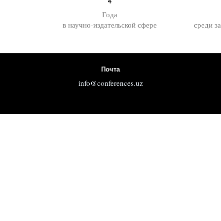
4
Года
в научно-издательской сфере
среди з
Почта
info@conferences.uz