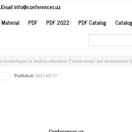
Email:
info@conferences.uz
#
Material
PDF
PDF 2022
PDF Catalog
Catalo
tal technologies in modern education: Current trends and development f
Published:
2021-02-17
Conferences.uz