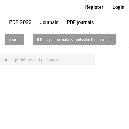
Register
Login
g
PDF 2023
Journals
PDF journals
Search
##navigation.makeSubmission.linkLabel##
actors in philology and pedagogy