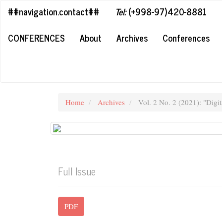
##plugins.themes.bootstrap3.accessible_menu.label##
##navigation.contact##
Tel:
(+998-97)420-8881
##plugins.themes.bootstrap3.accessible_menu.main_navigation#
##plugins.themes.bootstrap3.accessible_menu.main_content##
CONFERENCES
About
Archives
Conferences
##plugins.themes.bootstrap3.accessible_menu.sidebar##
Home
Archives
Vol. 2 No. 2 (2021): "Digi
Full Issue
PDF