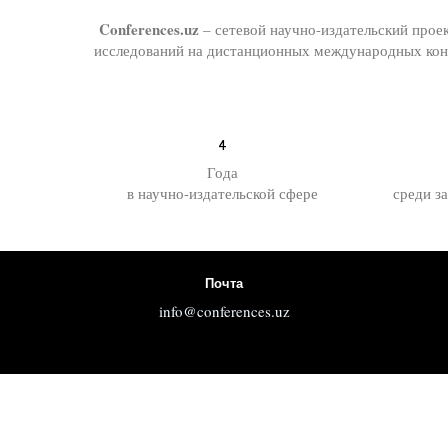
Conferences.uz
– сетевой научно-издательский прое
исследований на дистанционных международных конф
4
Года
в научно-издательской сфере
среди з
Почта
info@conferences.uz