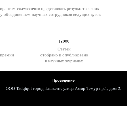
ежемесячно
спирантам
представлять результаты своих
ду объединением научных сотрудников ведущих вузов
12000
Статей
 премии
отобрано и опубликовано
в научных журналах
Проведение
ООО Tadqiqot город Ташкент, улица Амир Темур пр.1, дом 2.