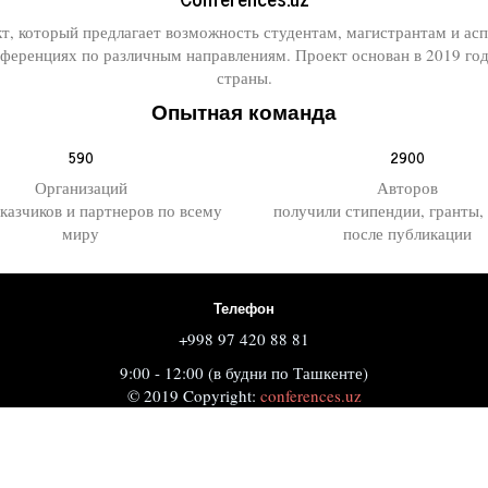
кт, который предлагает возможность студентам, магистрантам и а
еренциях по различным направлениям. Проект основан в 2019 го
страны.
Опытная команда
590
2900
Организаций
Авторов
аказчиков и партнеров по всему
получили стипендии, гранты,
миру
после публикации
Телефон
+998 97 420 88 81
9:00 - 12:00 (в будни по Ташкенте)
© 2019 Copyright:
conferences.uz