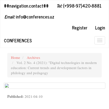
##plugins.themes.bootstrap3.accessible_menu.label##
##navigation.contact##
Tel:
(+998-97)420-8881
##plugins.themes.bootstrap3.accessible_menu.main_navigation#
##plugins.themes.bootstrap3.accessible_menu.main_content##
Email:
info@conferences.uz
##plugins.themes.bootstrap3.accessible_menu.sidebar##
Register
Login
CONFERENCES
Togg
navig
Home
Archives
Vol. 2 No. 4 (2021): "Digital technologies in modern
education: Current trends and development factors in
philology and pedagogy
Published:
2021-04-10