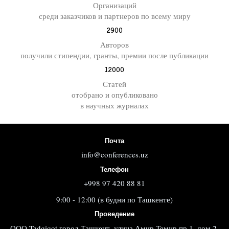
Организаций
среди заказчиков и партнеров по всему миру
2900
Авторов
получили стипендии, гранты, премии после публикации
12000
Статей
отобрано и опубликовано
в научных журналах
Почта
info@conferences.uz
Телефон
+998 97 420 88 81
9:00 - 12:00 (в будни по Ташкенте)
Проведение
ООО Tadqiqot город Ташкент, улица Амир Темур пр.1, дом 2.