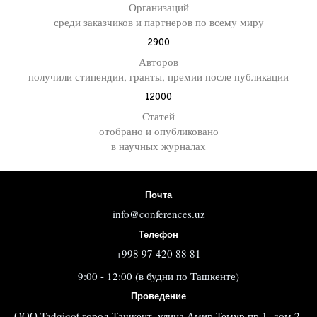
Организаций
среди заказчиков и партнеров по всему миру
2900
Авторов
получили стипендии, гранты, премии после публикации
12000
Статей
отобрано и опубликовано
в научных журналах
Почта
info@conferences.uz
Телефон
+998 97 420 88 81
9:00 - 12:00 (в будни по Ташкенте)
Проведение
ООО Tadqiqot город Ташкент, улица Амир Темур пр.1, дом 2.