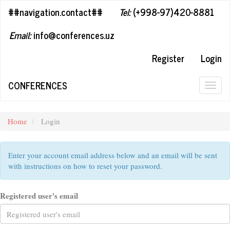
##plugins.themes.bootstrap3.accessible_menu.label##
##navigation.contact##
Tel:
(+998-97)420-8881
##plugins.themes.bootstrap3.accessible_menu.main_navigation#
##plugins.themes.bootstrap3.accessible_menu.main_content##
Email:
info@conferences.uz
##plugins.themes.bootstrap3.accessible_menu.sidebar##
Register
Login
CONFERENCES
Togg
navig
Home
Login
Enter your account email address below and an email will be sent
with instructions on how to reset your password.
Registered user's email